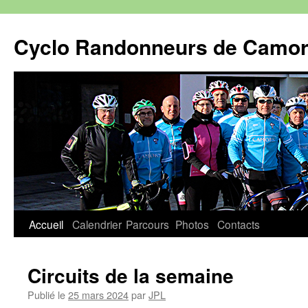
Aller
au
Cyclo Randonneurs de Camo
contenu
Accueil
Calendrier
Parcours
Photos
Contacts
Circuits de la semaine
Publié le
25 mars 2024
par
JPL