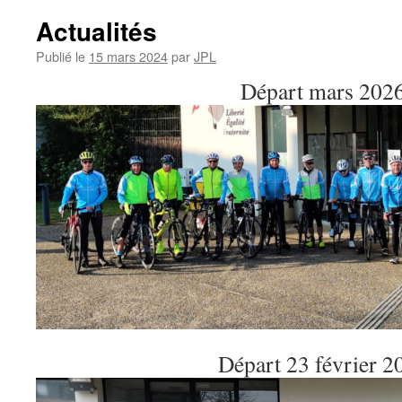
la
Actualités
semaine
Publié le
15 mars 2024
par
JPL
Départ mars 202
Départ 23 février 2